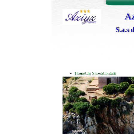
Az
S.a.s 
Home
Chi Siamo
Contatti