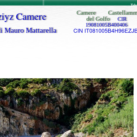
Tel
Camere Castellamm
iyz Camere
del Golfo
CIR
19081005B400406
di Mauro Mattarella
CIN IT081005B4H96EZJB