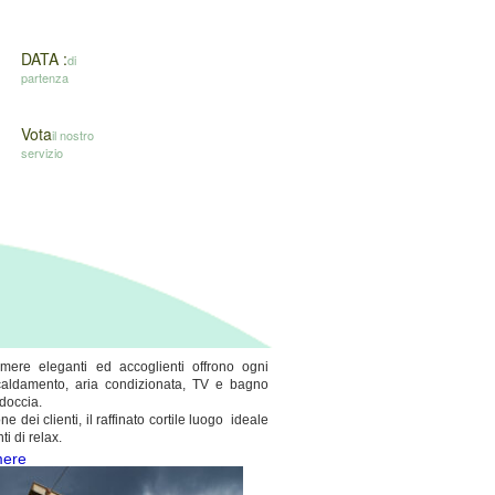
DATA :
di
partenza
Vota
il nostro
servizio
amere eleganti ed accoglienti offrono ogni
scaldamento, aria condizionata, TV e bagno
 doccia.
ne dei clienti, il raffinato cortile luogo ideale
i di relax.
mere