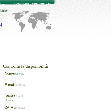
0924534945 / 3389938244
efono
are
I
Controlla la disponibilità
Nome
richiesto
E-mail
richiesta
Stanza
tipo di
stanza
DATA :
di arrivo