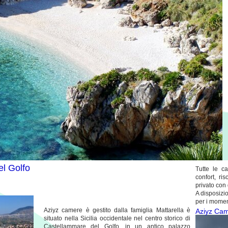
l Golfo
Tutte le c
confort, ri
privato con
A disposizio
per i moment
Aziyz camere è gestito dalla famiglia Mattarella è
Aziyz Ca
situato nella Sicilia occidentale nel centro storico di
Castellammare del Golfo
, in un antico palazzo